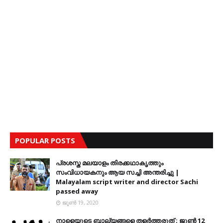
POPULAR POSTS
പ്രശസ്ത മലയാളം തിരക്കഥാകൃത്തും
സംവിധായകനും ആയ സച്ചി അന്തരിച്ചു |
Malayalam script writer and director Sachi
passed away
ജൂൺ 19, 2020
നാളെയുടെ ബാല്യങ്ങളെ തളര്‍ത്തരുത് ; ജൂണ്‍ 12