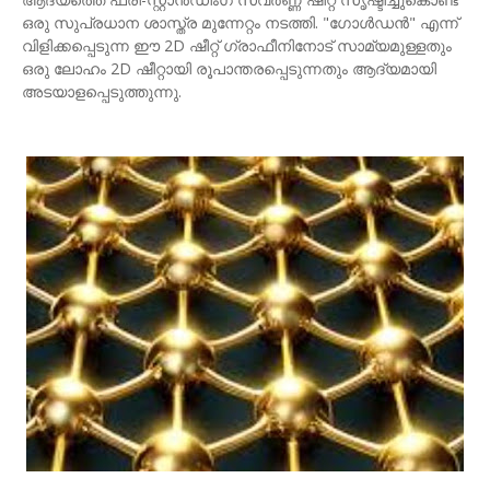
ഒരു സുപ്രധാന ശാസ്ത്ര മുന്നേറ്റം നടത്തി. "ഗോൾഡൻ" എന്ന്
വിളിക്കപ്പെടുന്ന ഈ 2D ഷീറ്റ് ഗ്രാഫീനിനോട് സാമ്യമുള്ളതും
ഒരു ലോഹം 2D ഷീറ്റായി രൂപാന്തരപ്പെടുന്നതും ആദ്യമായി
അടയാളപ്പെടുത്തുന്നു.