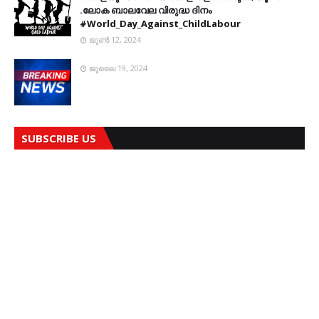
.ലോക ബാലവേല വിരുദ്ധ ദിനം
#World_Day_Against_ChildLabour
ജൂൺ 12, 2024
ജൂലൈ 19, 2024
SUBSCRIBE US