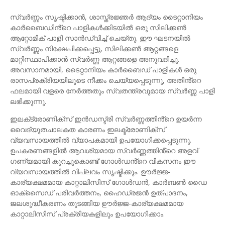
സ്വർണ്ണം സൃഷ്ടിക്കാൻ, ശാസ്ത്രജ്ഞർ ആദ്യം ടൈറ്റാനിയം
കാർബൈഡിൻ്റെ പാളികൾക്കിടയിൽ ഒരു സിലിക്കൺ
ആറ്റോമിക് പാളി സാൻഡ്വിച്ച് ചെയ്തു. ഈ ഘടനയിൽ
സ്വർണ്ണം നിക്ഷേപിക്കപ്പെട്ടു, സിലിക്കൺ ആറ്റങ്ങളെ
മാറ്റിസ്ഥാപിക്കാൻ സ്വർണ്ണ ആറ്റങ്ങളെ അനുവദിച്ചു.
അവസാനമായി, ടൈറ്റാനിയം കാർബൈഡ് പാളികൾ ഒരു
രാസപ്രക്രിയയിലൂടെ നീക്കം ചെയ്യപ്പെടുന്നു, അതിൻ്റെ
ഫലമായി വളരെ നേർത്തതും സ്വതന്ത്രവുമായ സ്വർണ്ണ പാളി
ലഭിക്കുന്നു.
ഇലക്‌ട്രോണിക്‌സ് ഇൻഡസ്ട്രി സ്വർണ്ണത്തിൻ്റെ ഉയർന്ന
വൈദ്യുതചാലകത കാരണം ഇലക്ട്രോണിക്സ്
വ്യവസായത്തിൽ വ്യാപകമായി ഉപയോഗിക്കപ്പെടുന്നു.
ഉപകരണങ്ങളിൽ ആവശ്യമായ സ്വർണ്ണത്തിൻ്റെ അളവ്
ഗണ്യമായി കുറച്ചുകൊണ്ട് ഗോൾഡൻ്റെ വികസനം ഈ
വ്യവസായത്തിൽ വിപ്ലവം സൃഷ്ടിക്കും. ഊർജ്ജ-
കാര്യക്ഷമമായ കാറ്റാലിസിസ് ഗോൾഡൻ, കാർബൺ ഡൈ
ഓക്സൈഡ് പരിവർത്തനം, ഹൈഡ്രജൻ ഉത്പാദനം,
ജലശുദ്ധീകരണം തുടങ്ങിയ ഊർജ്ജ-കാര്യക്ഷമമായ
കാറ്റാലിസിസ് പ്രക്രിയകളിലും ഉപയോഗിക്കാം.