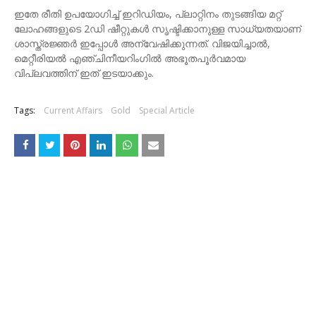
ഇതേ രീതി ഉപയോഗിച്ച് ഇറിഡിയം, പ്ലാറ്റിനം തുടങ്ങിയ മറ്റ്
ലോഹങ്ങളുടെ 2ഡി ഷീറ്റുകൾ സൃഷ്ടിക്കാനുള്ള സാധ്യതയാണ്
ശാസ്ത്രജ്ഞർ ഇപ്പോൾ അന്വേഷിക്കുന്നത്. വിജയിച്ചാൽ,
മെറ്റീരിയൽ എഞ്ചിനീയറിംഗിൽ അഭൂതപൂർവമായ
വിപ്ലവത്തിന് ഇത് ഇടയാക്കും.
Tags:
Current Affairs
Gold
Special Article