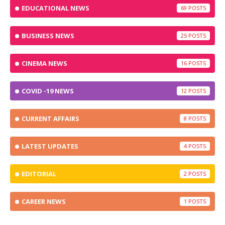
EDUCATIONAL NEWS
69
BUSINESS NEWS
25
CINEMA NEWS
16
COVID -19 NEWS
12
CURRENT AFFAIRS
8
LATEST UPDATES
4
EDITORIAL
2
CAREER NEWS
1