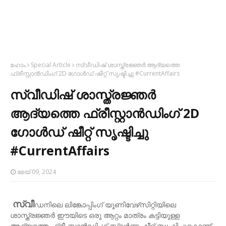
ഹോം
Special Article
സ്വീഡിഷ് ശാസ്ത്രജ്ഞർ ആദ്യത്തെ
ഫ്രീസ്റ്റാൻഡിംഗ് 2D ഗോൾഡ് ഷീറ്റ് സൃഷ്ടിച്ചു #CurrentAffairs
സ്വീഡിഷ് ശാസ്ത്രജ്ഞർ
ആദ്യത്തെ ഫ്രീസ്റ്റാൻഡിംഗ് 2D
ഗോൾഡ് ഷീറ്റ് സൃഷ്ടിച്ചു
#CurrentAffairs
മേയ് 09, 2024
സ്വീ
ഡനിലെ ലിങ്കോപ്പിംഗ് യൂണിവേഴ്‌സിറ്റിയിലെ
ശാസ്ത്രജ്ഞർ ഈയിടെ ഒരു ആറ്റം മാത്രം കട്ടിയുള്ള
ആദ്യത്തെ ഫ്രീ-സ്റ്റാൻഡിംഗ് സ്വർണ്ണ ഷീറ്റ് സൃഷ്ടിച്ചുകൊണ്ട്