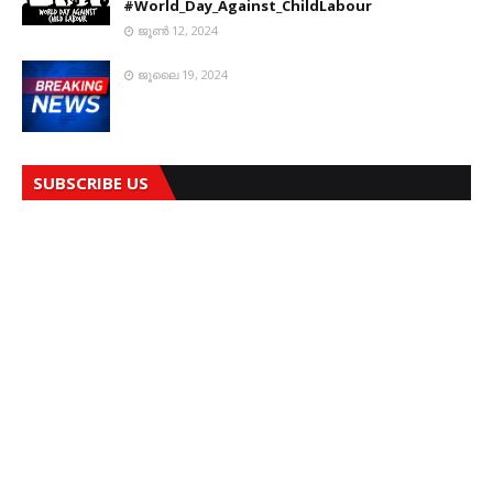
#World_Day_Against_ChildLabour
ജൂൺ 12, 2024
ജൂലൈ 19, 2024
SUBSCRIBE US