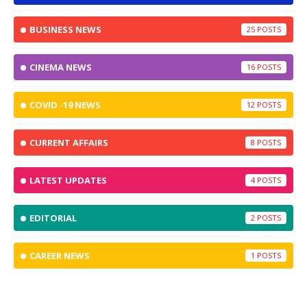
BUSINESS NEWS
25
CINEMA NEWS
16
COVID -19 NEWS
12
CURRENT AFFAIRS
8
LATEST UPDATES
4
EDITORIAL
2
CAREER NEWS
1