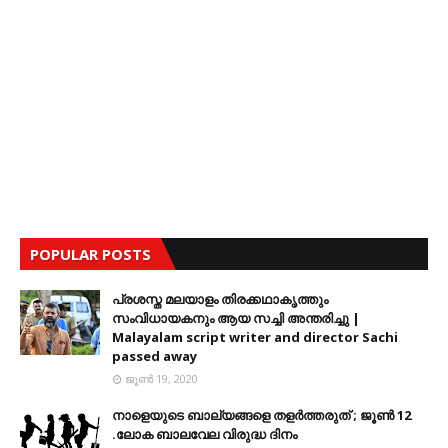
POPULAR POSTS
പ്രശസ്ത മലയാളം തിരക്കഥാകൃത്തും
സംവിധായകനും ആയ സച്ചി അന്തരിച്ചു |
Malayalam script writer and director Sachi
passed away
ജൂൺ 19, 2020
നാളെയുടെ ബാല്യങ്ങളെ തളര്‍ത്തരുത് ; ജൂണ്‍ 12
.ലോക ബാലവേല വിരുദ്ധ ദിനം